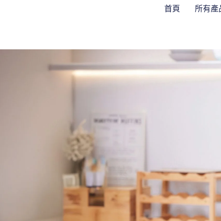
跳
首頁
所有產
至
主
要
內
容