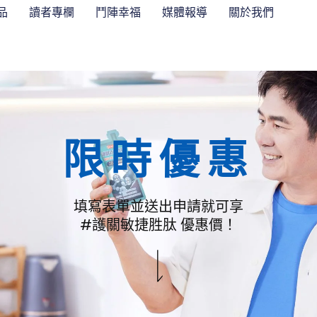
品
讀者專欄
鬥陣幸福
媒體報導
關於我們
限時優惠
填寫表單並送出申請就可享
#護關敏捷胜肽 優惠價！