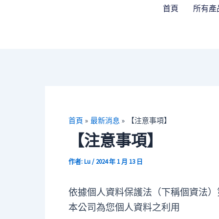
跳
Post
首頁
所有產
至
navigation
主
要
內
容
首頁
最新消息
【注意事項】
【注意事項】
作者:
Lu
/
2024 年 1 月 13 日
依據個人資料保護法（下稱個資法）
本公司為您個人資料之利用