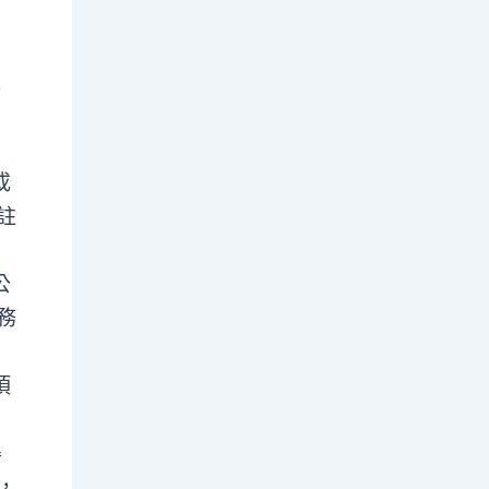
適
或
註
公
務
項
得
，