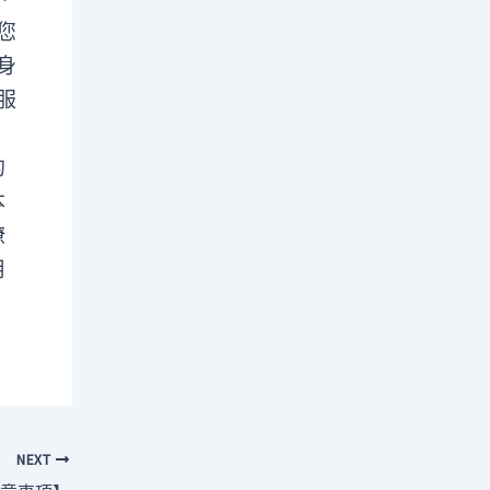
您
身
服
的
本
瞭
用
NEXT