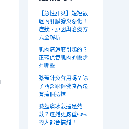
【急性肝炎】短短數
週內肝臟發炎惡化！
、
症狀、原因與治療方
式全解析
肌肉痛怎麼引起的？
正確保養肌肉的撇步
其
有哪些
膝蓋針灸有用嗎？除
如
了西醫跟保健食品還
有這個選擇
膝蓋痛冰敷還是熱
敷？選錯更嚴重90%
的人都會搞錯！