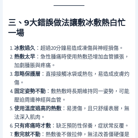
三、9大錯誤做法讓敷冰敷熱白忙
一場
冰敷過久
：超過20分鐘易造成凍傷與神經損傷。
熱敷太早
：急性腫痛時使用熱敷恐增加血管擴張，
加劇腫脹與疼痛。
忽略保護層
：直接接觸冰袋或熱包，易造成皮膚灼
傷。
固定姿勢不動
：敷熱敷時長期維持同一姿勢，可能
壓迫周邊神經與血管。
使用溫度過高的熱敷
：易燙傷，且只舒緩表層，無
法深入肌肉。
只有疼痛時才敷
：缺乏預防性保養，症狀常反覆。
敷完就不動
：熱敷後不做拉伸，無法改善僵硬僅是