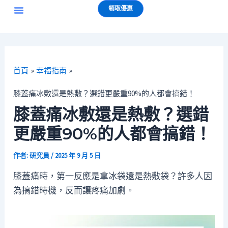
跳
Post
選
領取優惠
至
navigation
單
主
要
內
首頁
幸福指南
容
膝蓋痛冰敷還是熱敷？選錯更嚴重90%的人都會搞錯！
膝蓋痛冰敷還是熱敷？選錯
更嚴重90%的人都會搞錯！
作者:
研究員
/
2025 年 9 月 5 日
膝蓋痛時，第一反應是拿冰袋還是熱敷袋？許多人因
為搞錯時機，反而讓疼痛加劇。