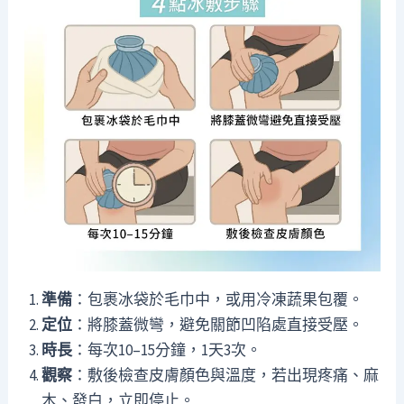
準備
：包裹冰袋於毛巾中，或用冷凍蔬果包覆。
定位
：將膝蓋微彎，避免關節凹陷處直接受壓。
時長
：每次10–15分鐘，1天3次。
觀察
：敷後檢查皮膚顏色與溫度，若出現疼痛、麻
木、發白，立即停止。