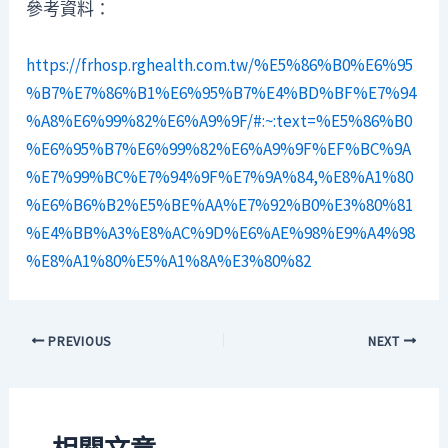
參考資料：
https://frhosp.rghealth.com.tw/%E5%86%B0%E6%95
%B7%E7%86%B1%E6%95%B7%E4%BD%BF%E7%94
%A8%E6%99%82%E6%A9%9F/#:~:text=%E5%86%B0
%E6%95%B7%E6%99%82%E6%A9%9F%EF%BC%9A
%E7%99%BC%E7%94%9F%E7%9A%84,%E8%A1%80
%E6%B6%B2%E5%BE%AA%E7%92%B0%E3%80%81
%E4%BB%A3%E8%AC%9D%E6%AE%98%E9%A4%98
%E8%A1%80%E5%A1%8A%E3%80%82
PREVIOUS
NEXT