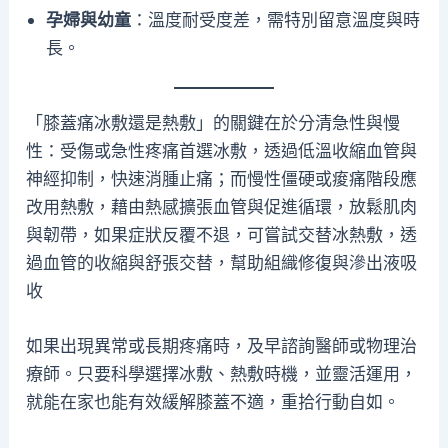
孕婦與幼童
：溫度耐受度差，需特別留意溫度與時
長。
「膝蓋痛冰敷還是熱敷」的關鍵在於分清急性與慢
性：受傷或急性疼痛首選冰敷，透過低溫收縮血管與
神經抑制，快速消腫止痛；而慢性僵硬或痠痛階段應
改用熱敷，藉由熱感擴張血管與促進循環，放鬆肌肉
與韌帶，如果症狀反覆不退，可嘗試交替冰熱敷，透
過血管的收縮與舒張交替，幫助組織修復與滲出液吸
收
如果出現異常或長期疼痛時，及早諮詢醫師或物理治
療師。只要科學選擇冰敷、熱敷時機，並靈活運用，
就能在家也能有效緩解膝蓋不適，重拾行動自如。