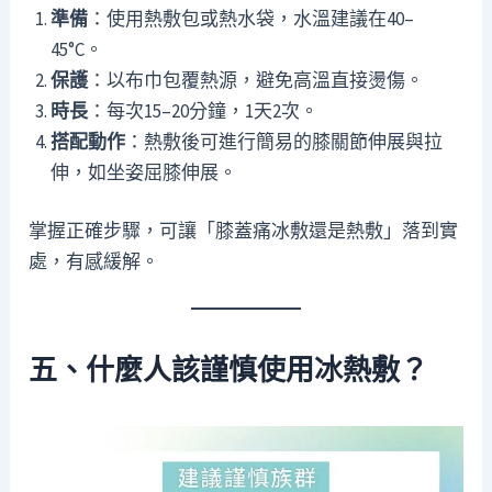
準備
：使用熱敷包或熱水袋，水溫建議在40–
45°C。
保護
：以布巾包覆熱源，避免高溫直接燙傷。
時長
：每次15–20分鐘，1天2次。
搭配動作
：熱敷後可進行簡易的膝關節伸展與拉
伸，如坐姿屈膝伸展。
掌握正確步驟，可讓「膝蓋痛冰敷還是熱敷」落到實
處，有感緩解。
五、什麼人該謹慎使用冰熱敷？